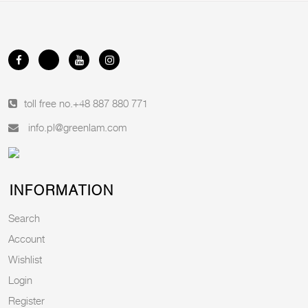
toll free no.
+48 887 880 771
info.pl@greenlam.com
INFORMATION
Search
Account
Wishlist
Login
Register