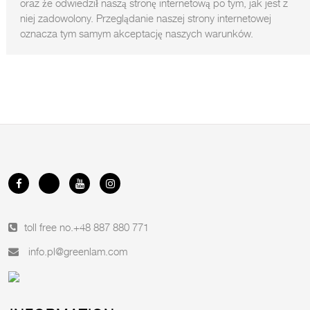
oraz że odwiedził naszą stronę internetową po tym, jak jest z
niej zadowolony. Przeglądanie naszej strony internetowej
oznacza tym samym akceptację naszych warunków.
toll free no.
+48 887 880 771
info.pl@greenlam.com