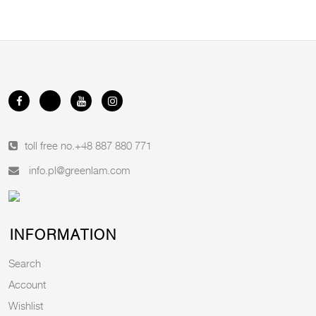
toll free no.
+48 887 880 771
info.pl@greenlam.com
INFORMATION
Search
Account
Wishlist