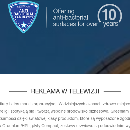
REKLAMA W TELEWIZJI
ulturę i etos marki korporacyjnej. W dzisiejszych czasach zdrowe miejsc
, religii spotykają się i tworzą wspólne środowisko biznesowe. Greenl
ożsamości dzięki światowej klasy produktom, które są wyposażone zgo
aty Greenlam/HPL, płyty Compact, zestawy drzwiowe są odpowiednim w