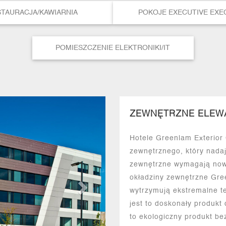
TAURACJA/KAWIARNIA
POKOJE EXECUTIVE EXE
POMIESZCZENIE ELEKTRONIKI/IT
N
ZEWNĘTRZNE ELEW
e
x
Hotele Greenlam Exterior
t
zewnętrznego, który nadaj
zewnętrzne wymagają now
okładziny zewnętrzne Gree
wytrzymują ekstremalne te
jest to doskonały produkt
to ekologiczny produkt bez