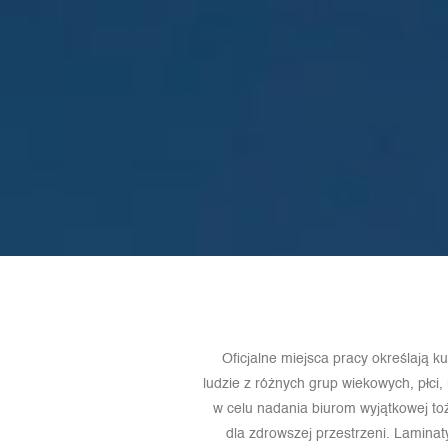
Oficjalne miejsca pracy określają k
ludzie z różnych grup wiekowych, płci
w celu nadania biurom wyjątkowej t
dla zdrowszej przestrzeni. Lamin