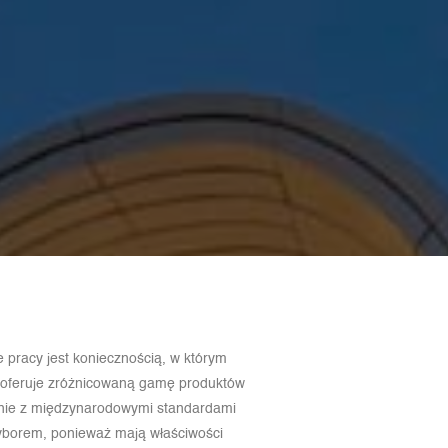
e pracy jest koniecznością, w którym
am oferuje zróżnicowaną gamę produktów
dnie z międzynarodowymi standardami
yborem, ponieważ mają właściwości