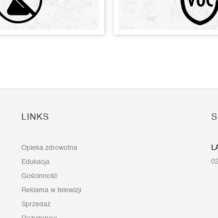
LINKS
S
L
Opieka zdrowotna
02
Edukacja
Gościnność
Reklama w telewizji
Sprzedaż