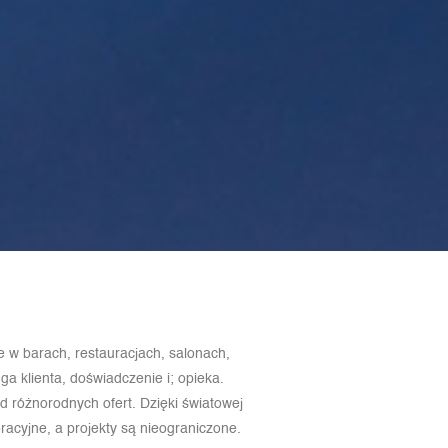
ie w barach, restauracjach, salonach,
ga klienta, doświadczenie i; opieka.
 różnorodnych ofert. Dzięki światowej
acyjne, a projekty są nieograniczone.