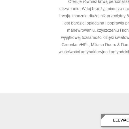
Oferuje również łatwą personaliz
utrzymaniu. W tej branży, mimo że na
trwają znacznie dłużej niż przeciętny 
jest bardziej opłacalna i poprawia p
manewrowaniu, czyszczeniu i kons
wyjątkowej tożsamości dzięki świato
Greenlam/HPL, Mikasa Doors & Ramy
właściwości antybakteryjne i antyodc
ELEWAC