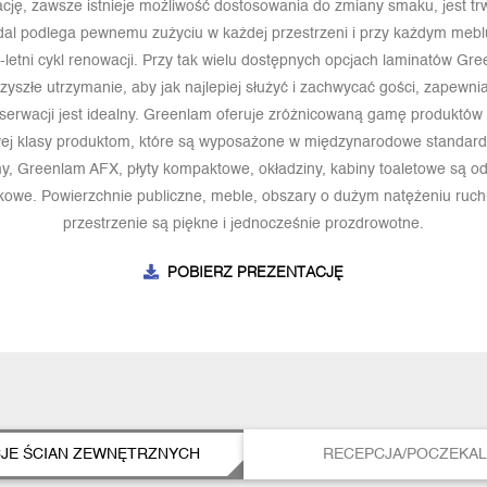
ację, zawsze istnieje możliwość dostosowania do zmiany smaku, jest tr
dal podlega pewnemu zużyciu w każdej przestrzeni i przy każdym meblu
8-letni cykl renowacji. Przy tak wielu dostępnych opcjach laminatów Gree
rzyszłe utrzymanie, aby jak najlepiej służyć i zachwycać gości, zapewniaj
erwacji jest idealny. Greenlam oferuje zróżnicowaną gamę produktów
wej klasy produktom, które są wyposażone w międzynarodowe standardy
, Greenlam AFX, płyty kompaktowe, okładziny, kabiny toaletowe są 
iskowe. Powierzchnie publiczne, meble, obszary o dużym natężeniu ru
przestrzenie są piękne i jednocześnie prozdrowotne.
POBIERZ PREZENTACJĘ
JE ŚCIAN ZEWNĘTRZNYCH
RECEPCJA/POCZEKAL