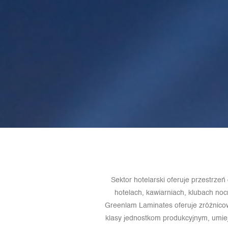
Sektor hotelarski oferuje przestrzeń
hotelach, kawiarniach, klubach nocn
Greenlam Laminates oferuje zróżnicow
klasy jednostkom produkcyjnym, umiej