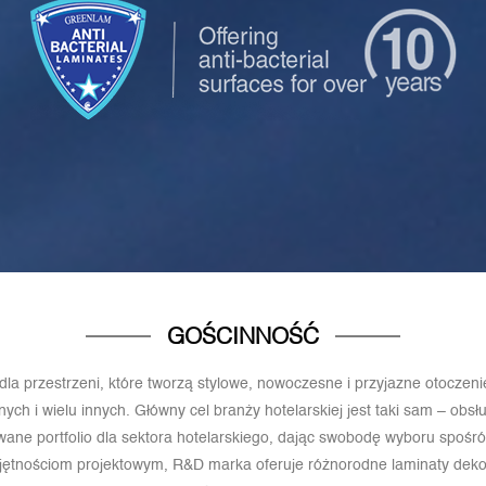
GOŚCINNOŚĆ
 dla przestrzeni, które tworzą stylowe, nowoczesne i przyjazne otoczen
ych i wielu innych. Główny cel branży hotelarskiej jest taki sam – obsłu
ane portfolio dla sektora hotelarskiego, dając swobodę wyboru spośród
ętnościom projektowym, R&D marka oferuje różnorodne laminaty dekor