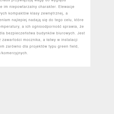
 Clads przywiązują wagę do wyglądu
e im niepowtarzalny charakter. Elewacje
ych kompaktów klasy zewnętrznej, a
nlam najlepiej nadają się do tego celu, które
mperatury, a ich ognioodporność sprawia, że ​​
 dla bezpieczeństwa budynków biurowych. Jest
 zawartości mocznika, a łatwy w instalacji
em zarówno dla projektów typu green field,
ch/komercyjnych.