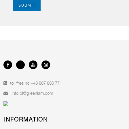
SUBMIT
toll free no.
+48 887 880 771
info.pl@greenlam.com
INFORMATION