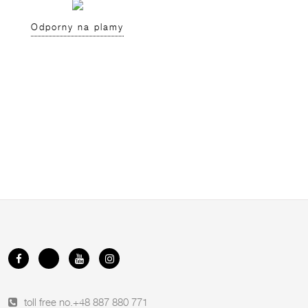
Odporny na plamy
toll free no.
+48 887 880 771