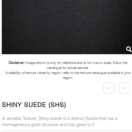
Disclaimer:
Image shown is only for reference and is not true to scale, follow the
catalogue for actual sample.
Availability of texture varies by region, refer to the texture catalogue available in your
region.
SHINY SUEDE (SHS)
A versatile Texture, Shiny suede is a distinct Suede that has a
momogeneous grain structure and has gloss to it.