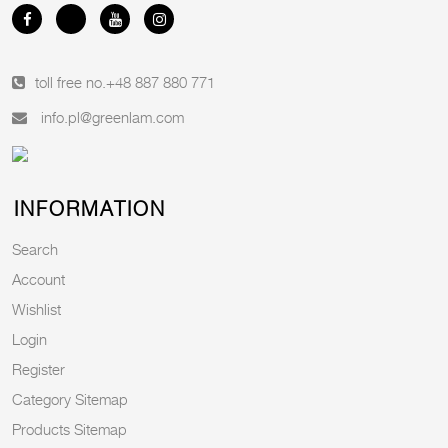
toll free no.
+48 887 880 771
info.pl@greenlam.com
INFORMATION
Search
Account
Wishlist
Login
Register
Category Sitemap
Products Sitemap