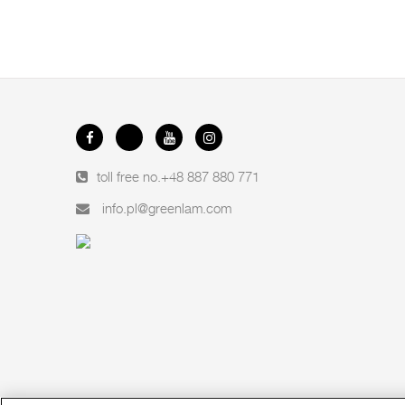
toll free no.
+48 887 880 771
info.pl@greenlam.com