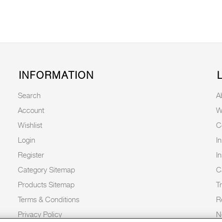
INFORMATION
Search
A
Account
W
Wishlist
C
Login
I
Register
I
Category Sitemap
C
Products Sitemap
T
Terms & Conditions
R
Privacy Policy
N