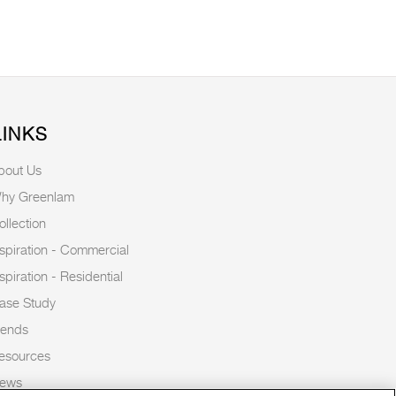
LINKS
bout Us
hy Greenlam
ollection
nspiration - Commercial
nspiration - Residential
ase Study
rends
esources
ews