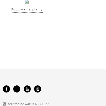
Odporny na plamy
toll free no.
+48 887 880 771