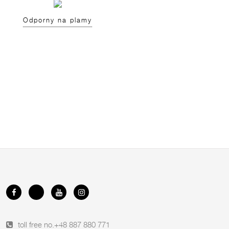
Odporny na plamy
toll free no.
+48 887 880 771