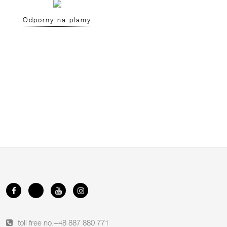
Odporny na plamy
toll free no.
+48 887 880 771