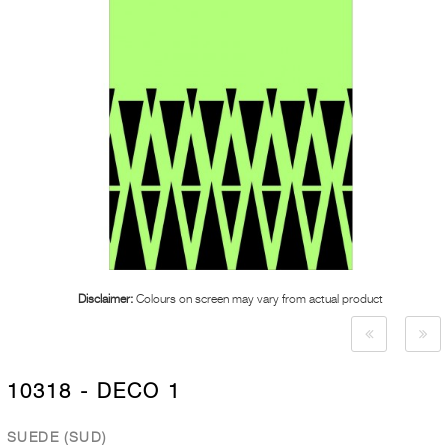
Disclaimer:
Colours on screen may vary from actual product
10318 - DECO 1
SUEDE (SUD)