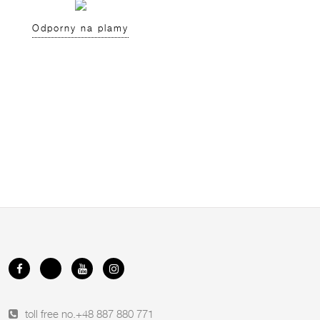
Odporny na plamy
toll free no.
+48 887 880 771