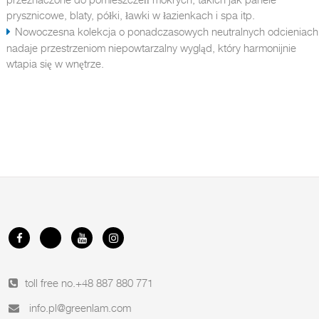
prysznicowe, blaty, półki, ławki w łazienkach i spa itp.
Nowoczesna kolekcja o ponadczasowych neutralnych odcieniach
nadaje przestrzeniom niepowtarzalny wygląd, który harmonijnie
wtapia się w wnętrze.
toll free no.
+48 887 880 771
info.pl@greenlam.com