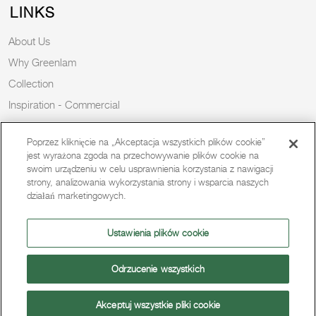
LINKS
About Us
Why Greenlam
Collection
Inspiration - Commercial
Inspiration - Residential
Poprzez kliknięcie na „Akceptacja wszystkich plików cookie”
Case Study
jest wyrażona zgoda na przechowywanie plików cookie na
Trends
swoim urządzeniu w celu usprawnienia korzystania z nawigacji
strony, analizowania wykorzystania strony i wsparcia naszych
Resources
działań marketingowych.
News
Sustainability
Ustawienia plików cookie
Odrzucenie wszystkich
Copyright 2026 © Greenlam Industries Limited. All rights reserved.
Akceptuj wszystkie pliki cookie